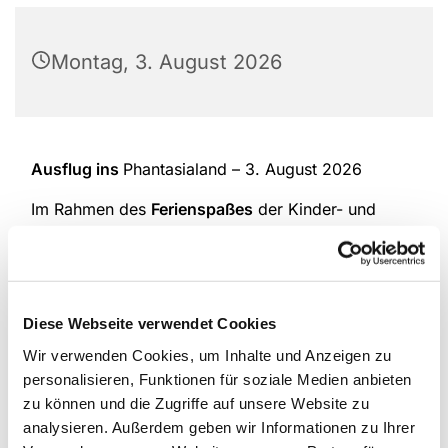
Montag, 3. August 2026
Ausflug ins
Phantasialand
– 3. August 2026
Im Rahmen des
Ferienspaßes
der Kinder- und
Jugendarbeit laden wir alle Jugendlichen ab 12
Jahren unserer Kirchengemeinde am
3. August
2026
zu einem spannenden Tagesausflug ins
Phantasialand
ein!
Diese Webseite verwendet Cookies
Weitere Informationen – inklusive der genauen
Wir verwenden Cookies, um Inhalte und Anzeigen zu
Preise – folgen mit der
Anmeldung
ab Mitte Juni.
personalisieren, Funktionen für soziale Medien anbieten
Wer Lust hat, kann sich den Termin aber schon
zu können und die Zugriffe auf unsere Website zu
einmal
fett im Kalender markieren
.
analysieren. Außerdem geben wir Informationen zu Ihrer