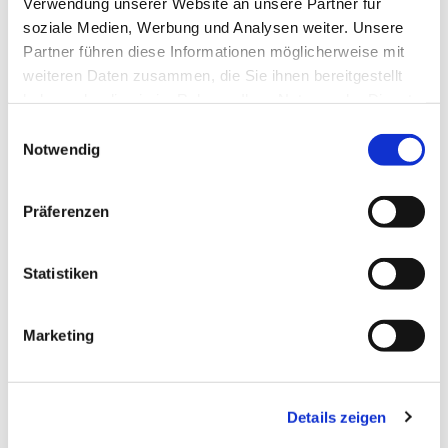
Verwendung unserer Website an unsere Partner für
soziale Medien, Werbung und Analysen weiter. Unsere
Alle Informationen findet ihr dann wie gewohnt auf
Partner führen diese Informationen möglicherweise mit
unserer
Internetseite
.
weiteren Daten zusammen, die Sie ihnen bereitgestellt
Wir freuen uns schon jetzt auf einen
haben oder die sie im Rahmen Ihrer Nutzung der Dienste
erlebnisreichen Tag!
gesammelt haben.
Einwilligungsauswahl
Notwendig
Präferenzen
Dies könnte Sie auch
Statistiken
interessieren
Marketing
Details zeigen