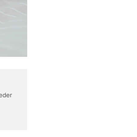
keder