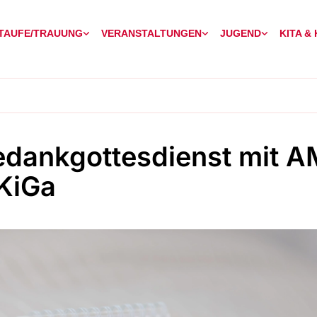
TAUFE/TRAUUNG
VERANSTALTUNGEN
JUGEND
KITA &
edankgottesdienst mit A
KiGa