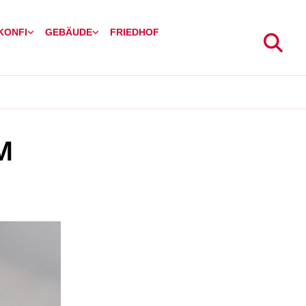
 KONFI
GEBÄUDE
FRIEDHOF
M