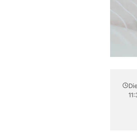
Di
11