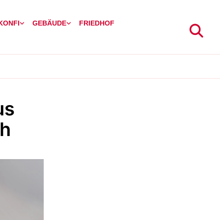
 KONFI
GEBÄUDE
FRIEDHOF
us
ch