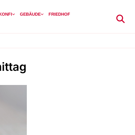
 KONFI
GEBÄUDE
FRIEDHOF
ittag